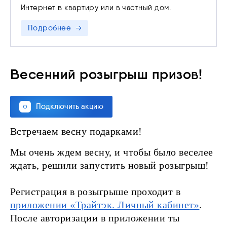
устранения нарушений на основании п. 3 ст. 44
Интернет в квартиру или в частный дом.
Федерального закона от 07.07.2003 N 126-ФЗ «О
связи»
Подробнее
Весенний розыгрыш призов!
Подключить акцию
Встречаем весну подарками!
Мы очень ждем весну, и чтобы было веселее
ждать, решили запустить новый розыгрыш!
Регистрация в розыгрыше проходит в
приложении «Трайтэк. Личный кабинет»
.
После авторизации в приложении ты