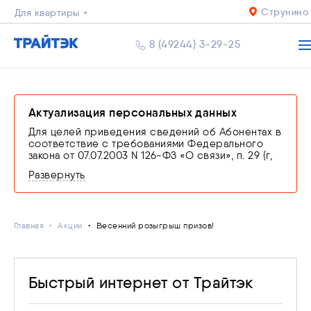
Струнино
Для квартиры
Для дома
8 (49244) 3-29-25
Бизнесу
Актуализация персональных данных
Для целей приведения сведений об Абонентах в
соответствие с требованиями Федерального
закона от 07.07.2003 N 126-ФЗ «О связи», п. 29 (г,
ж) и 35 (в) Правил оказания телематических услуг
Развернуть
связи, утвержденных Постановлением
Правительства РФ от 31.12.2021 N 2607
производится проверка соответствия
персональных данных сведениям, заявленным в
Главная
договоре об оказании услуг связи путем
Акции
Весенний розыгрыш призов!
представления оператору связи оригинала
документа, удостоверяющего личность.
В случае невыполнения абонентом обязанности
по подтверждению сведений или
Быстрый интернет от Трайтэк
предоставления недостоверных сведений,
оператор связи оставляет за собой право
приостановить оказание услуг связи вплоть до