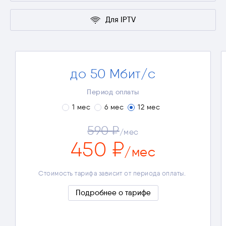
Для IPTV
до 50 Мбит/с
Просмотр видео в Full HD
Онлайн-игры
Период оплаты
1 мес
6 мес
12 мес
Окончательная стоимость тарифа зависит от
выбранных дополнительных опций и периода
оплаты.
590 ₽
/мес
Полные условия
450 ₽
/мес
Стоимость тарифа зависит от периода оплаты.
Подробнее о тарифе
Скрыть подробности