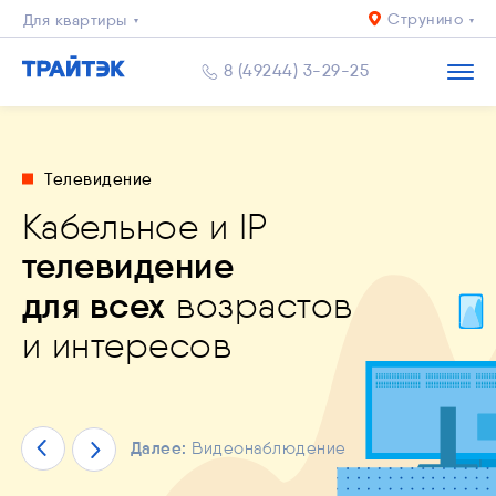
Струнино
Для квартиры
Для дома
8 (49244) 3-29-25
Бизнесу
Телевидение
Кабельное и IP
льное приложение
телевидение
дный Интернет
й уровень
спокоен за близких
и
ЙТЭК. Личный кабинет"
пасности
и комфорта
для всех
возрастов
решения любых задач
ество
ай уже сейчас!
и интересов
Далее:
Видеонаблюдение