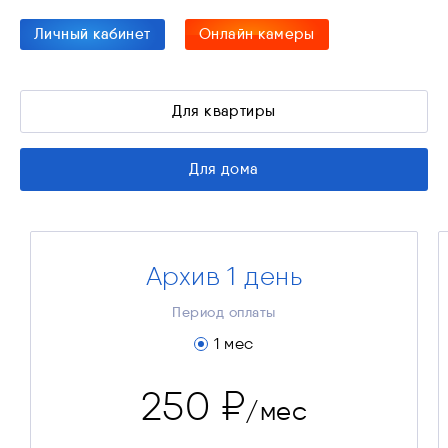
Личный кабинет
Онлайн камеры
Для квартиры
Для дома
Архив 1 день
Видеонаблюдение «Архив 1 день»
250 ₽
Стоимость за месяц
Период оплаты
250 ₽
Платёж за 1 мес.
1 мес
250 ₽
/мес