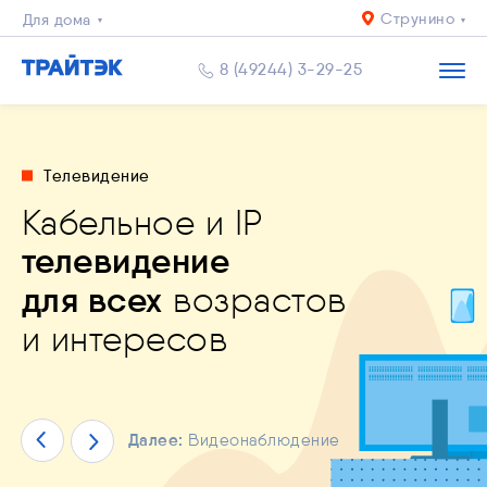
Струнино
Для дома
Для квартиры
8 (49244) 3-29-25
Бизнесу
Телевидение
Кабельное и IP
льное приложение
телевидение
дный Интернет
й уровень
спокоен за близких
и
ЙТЭК. Личный кабинет"
пасности
и комфорта
для всех
возрастов
решения любых задач
ество
ай уже сейчас!
и интересов
Далее:
Видеонаблюдение