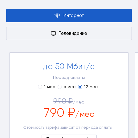
Интернет
Телевидение
до 50 Мбит/с
3-4 устройства
Просмотр видео в Full HD
Период оплаты
Онлайн-игры
1 мес
6 мес
12 мес
Окончательная стоимость тарифа зависит от
990 ₽
выбранных дополнительных опций и периода
/мес
оплаты.
790 ₽
Полные условия
/мес
Стоимость тарифа зависит от периода оплаты.