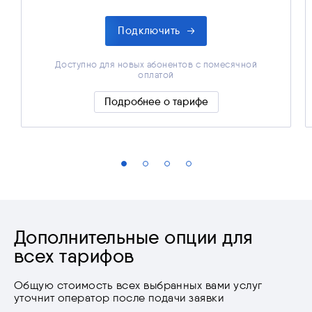
Подключить
Доступно для новых абонентов с помесячной
оплатой
Тариф для одной камеры
Подробнее о тарифе
Скрыть подробности
Дополнительные опции для
всех тарифов
Общую стоимость всех выбранных вами услуг
уточнит оператор после подачи заявки